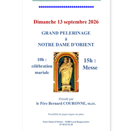
***************************