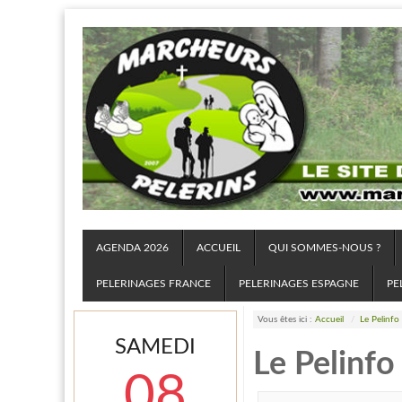
AGENDA 2026
ACCUEIL
QUI SOMMES-NOUS ?
PELERINAGES FRANCE
PELERINAGES ESPAGNE
PE
Vous êtes ici :
Accueil
/
Le Pelinfo
SAMEDI
Le Pelinfo
08