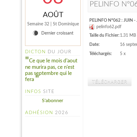
PELINFO N°062
AOÛT
PELINFO N°062 : JUIN -
Semaine 32 | St Dominique
pelinfo62.pdf
W
Dernier croissant
Taille du Fichier:
1.31 MB
Date:
16 sept
DICTON
DU JOUR
Téléchargés:
5 x
Ce que le mois d'aout
ne murira pas, ce n'est
pas septembre qui le
fera
INFOS
SITE
S'abonner
ADHÉSION
2026