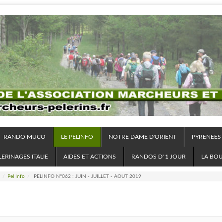
RANDO MUCO
LE PELINFO
NOTRE DAME D'ORIENT
PYRENEES
LERINAGES ITALIE
AIDES ET ACTIONS
RANDOS D' 1 JOUR
LA BO
/
Pel Info
/
PELINFO N°062 : JUIN - JUILLET - AOUT 2019