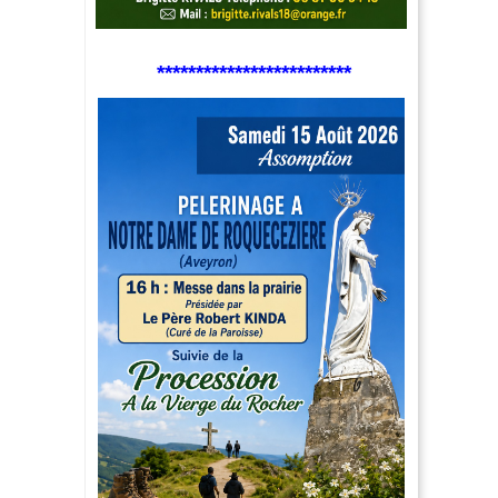
*************************