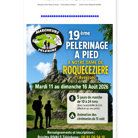
***************************