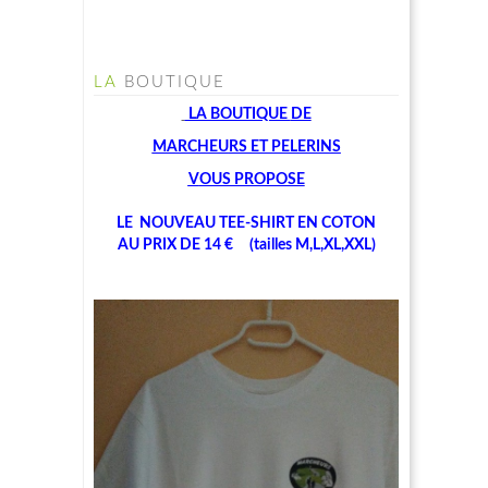
LA
BOUTIQUE
LA BOUTIQUE
DE
MARCHEU
RS ET PELERINS
V
OUS PROPOSE
LE NOUVEAU TEE-SHIRT EN COTON
AU PRIX DE 14 € (tailles M,L,XL,XXL)