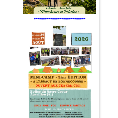
****************************