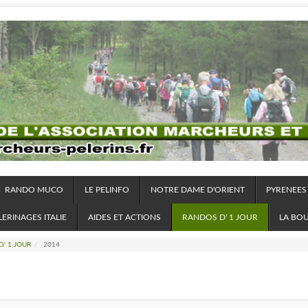
RANDO MUCO
LE PELINFO
NOTRE DAME D'ORIENT
PYRENEES
LERINAGES ITALIE
AIDES ET ACTIONS
RANDOS D' 1 JOUR
LA BO
' 1 JOUR
/
2014