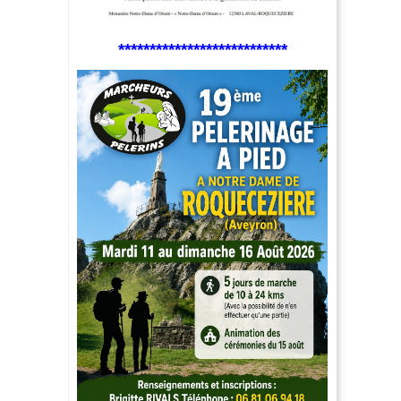
***************************