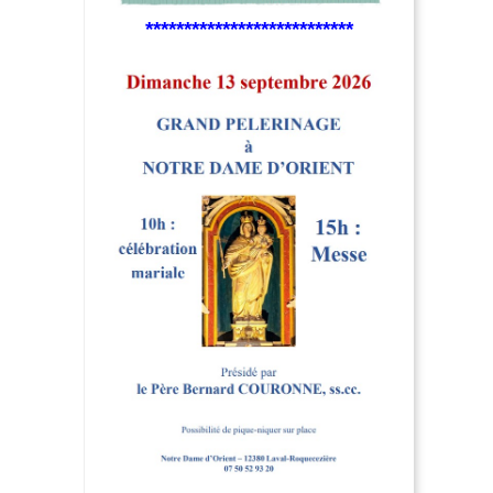
***************************