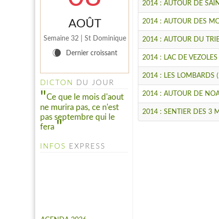
2014 : AUTOUR DE SAINT
AOÛT
2014 : AUTOUR DES MO
Semaine 32 | St Dominique
2014 : AUTOUR DU TRIBY
W
Dernier croissant
2014 : LAC DE VEZOLES 
INFO PELINFO
2014 : LES LOMBARDS (2
DICTON
DU JOUR
Le PELINFO N° 109 du 1
juillet 2026 vient de sortir : A
2014 : AUTOUR DE NOAIL
Ce que le mois d'aout
consulter à la rubrique "LE
ne murira pas, ce n'est
2014 : SENTIER DES 3 
PELINFO"...
pas septembre qui le
fera
INFOS
EXPRESS
AGENDA 2026
L'agenda complet de
"Marcheurs et Pèlerins" est