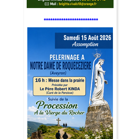
*************************