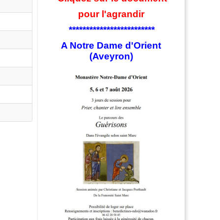
pour l'agrandir
*************************
A Notre Dame d'Orient
(Aveyron)