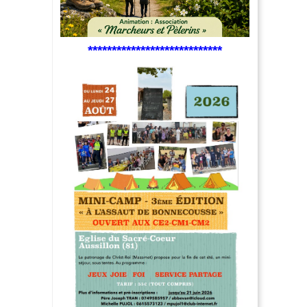
****************************