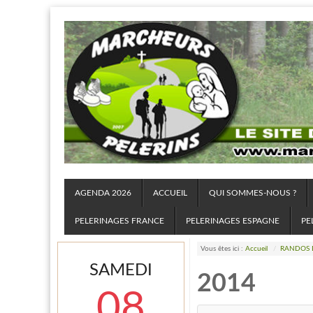
AGENDA 2026
ACCUEIL
QUI SOMMES-NOUS ?
PELERINAGES FRANCE
PELERINAGES ESPAGNE
PE
Vous êtes ici :
Accueil
/
RANDOS D
SAMEDI
2014
08