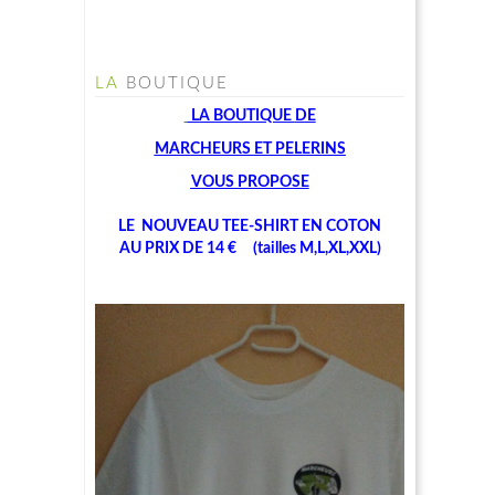
LA
BOUTIQUE
LA BOUTIQUE
DE
MARCHEU
RS ET PELERINS
V
OUS PROPOSE
LE NOUVEAU TEE-SHIRT EN COTON
AU PRIX DE 14 € (tailles M,L,XL,XXL)