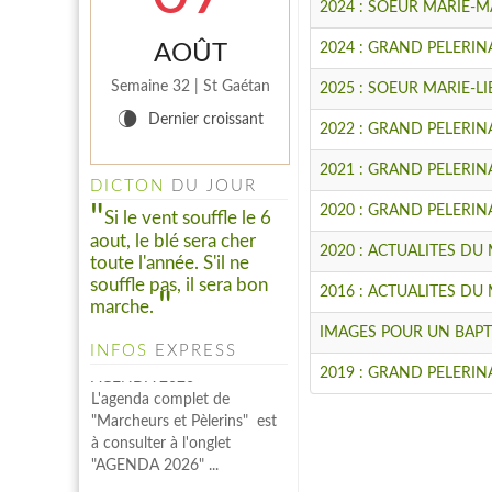
2024 : SOEUR MARIE-
AOÛT
2024 : GRAND PELERI
Semaine 32 | St Gaétan
2025 : SOEUR MARIE-LI
V
Dernier croissant
2022 : GRAND PELERI
2021 : GRAND PELERI
DICTON
DU JOUR
2020 : GRAND PELERI
Si le vent souffle le 6
aout, le blé sera cher
2020 : ACTUALITES D
toute l'année. S'il ne
souffle pas, il sera bon
2016 : ACTUALITES D
marche.
AGENDA 2026
IMAGES POUR UN BAPT
L'agenda complet de
INFOS
EXPRESS
"Marcheurs et Pèlerins" est
2019 : GRAND PELERIN
à consulter à l'onglet
"AGENDA 2026" ...