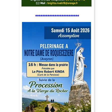
*************************