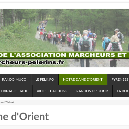
RANDO MUCO
LE PELINFO
NOTRE DAME D'ORIENT
PYRENEES
LERINAGES ITALIE
AIDES ET ACTIONS
RANDOS D' 1 JOUR
LA BO
e d'Orient
e d'Orient