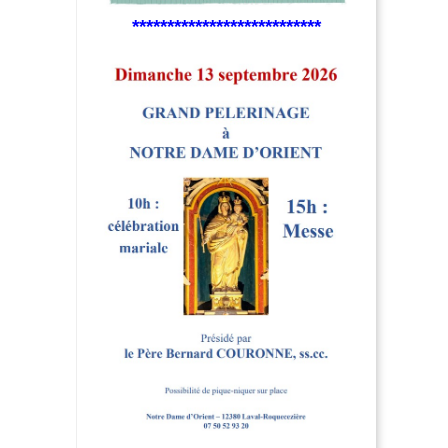
***************************