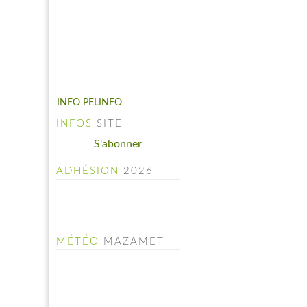
INFO PELINFO
Le PELINFO N° 109 du 1
juillet 2026 vient de sortir : A
consulter à la rubrique "LE
PELINFO"...
INFOS
SITE
S'abonner
ADHÉSION
2026
MÉTÉO
MAZAMET