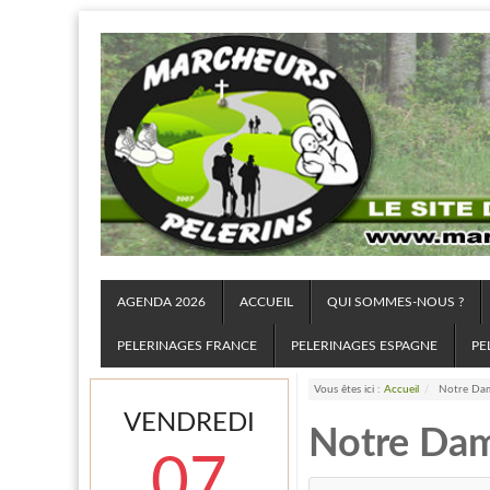
AGENDA 2026
ACCUEIL
QUI SOMMES-NOUS ?
PELERINAGES FRANCE
PELERINAGES ESPAGNE
PE
Vous êtes ici :
Accueil
/
Notre Dam
VENDREDI
Notre Dam
07