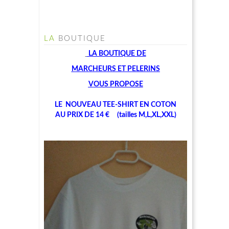
LA
BOUTIQUE
LA BOUTIQUE
DE
MARCHEU
RS ET PELERINS
V
OUS PROPOSE
LE NOUVEAU TEE-SHIRT EN COTON
AU PRIX DE 14 € (tailles M,L,XL,XXL)