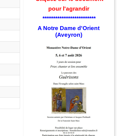
pour l'agrandir
*************************
A Notre Dame d'Orient
(Aveyron)