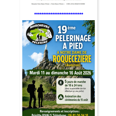
***************************