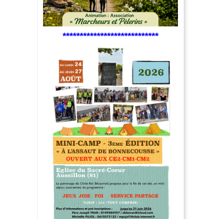
****************************