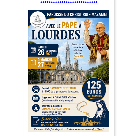
***************************