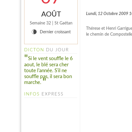
AOÛT
Lundi, 12 Octobre 2009 1
Semaine 32 | St Gaétan
Thérese et Henri Garrigue
V
Dernier croissant
le chemin de Compostelle
INFO PELINFO
DICTON
DU JOUR
Le PELINFO N° 109 du 1
Si le vent souffle le 6
juillet 2026 vient de sortir : A
aout, le blé sera cher
consulter à la rubrique "LE
toute l'année. S'il ne
PELINFO"...
souffle pas, il sera bon
marche.
INFOS
EXPRESS
AGENDA 2026
L'agenda complet de