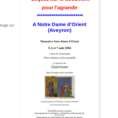
pour l'agrandir
*************************
A Notre Dame d'Orient
inage sur
(Aveyron)