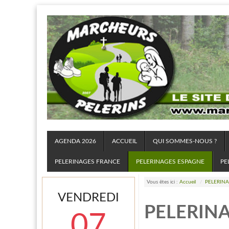
AGENDA 2026
ACCUEIL
QUI SOMMES-NOUS ?
PELERINAGES FRANCE
PELERINAGES ESPAGNE
PE
Vous êtes ici :
Accueil
/
PELERIN
VENDREDI
PELERIN
07