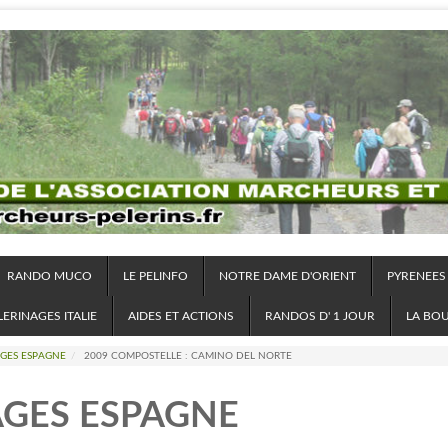
RANDO MUCO
LE PELINFO
NOTRE DAME D'ORIENT
PYRENEES
LERINAGES ITALIE
AIDES ET ACTIONS
RANDOS D' 1 JOUR
LA BO
AGES ESPAGNE
/
2009 COMPOSTELLE : CAMINO DEL NORTE
AGES ESPAGNE