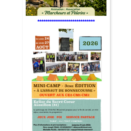
****************************