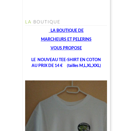
LA
BOUTIQUE
LA BOUTIQUE
DE
MARCHEU
RS ET PELERINS
V
OUS PROPOSE
LE NOUVEAU TEE-SHIRT EN COTON
AU PRIX DE 14 € (tailles M,L,XL,XXL)