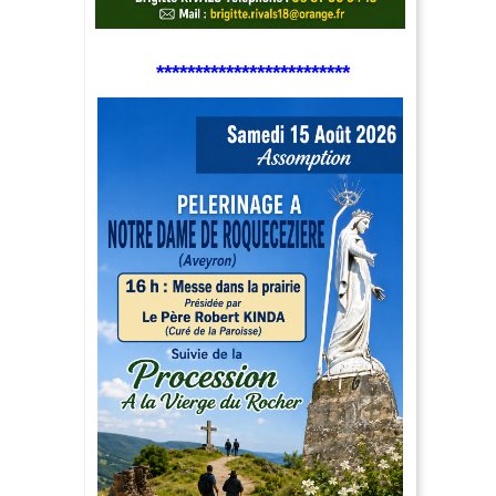
*************************