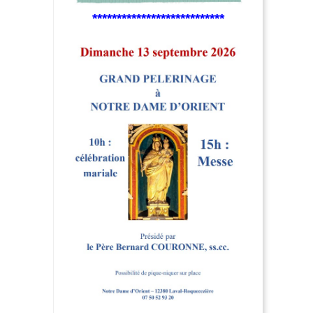
***************************