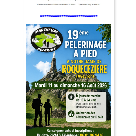
***************************