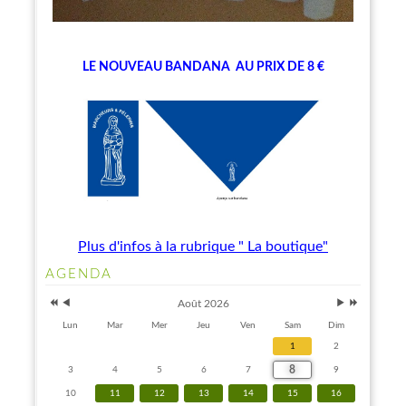
LE NOUVEAU BANDANA
AU PRIX DE 8 €
Plus d'infos à la rubrique " La boutique"
Année
Mois
Mois
Année
AGENDA
précédente
précédent
suivant
suivante
Août 2026
Lun
Mar
Mer
Jeu
Ven
Sam
Dim
1
2
8
3
4
5
6
7
9
10
11
12
13
14
15
16