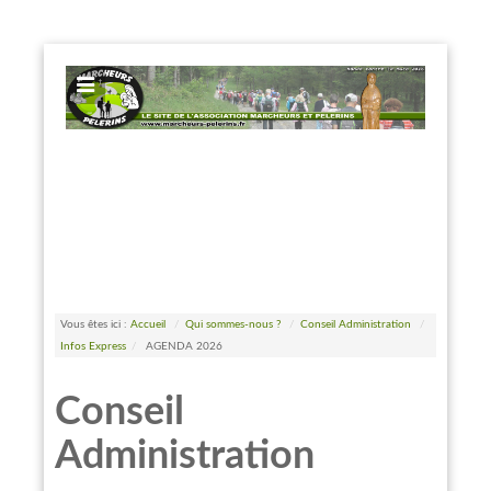
EXPOSE FRAMEWORK FOR JOOMLA 2.5 AND 3.0+
Vous êtes ici :
Accueil
/
Qui sommes-nous ?
/
Conseil Administration
/
Infos Express
/
AGENDA 2026
Conseil
Administration