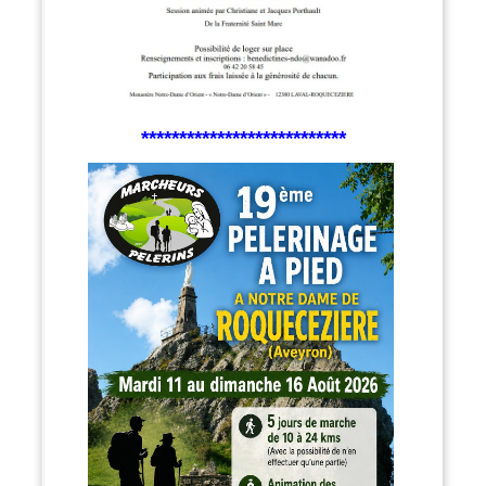
***************************