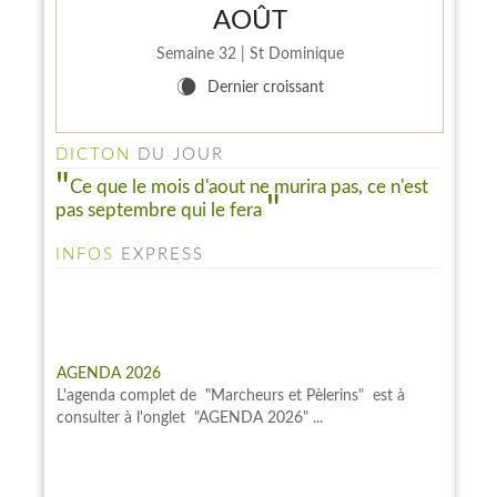
AOÛT
INFO PELINFO
Semaine 32 | St Dominique
Le PELINFO N° 109 du 1 juillet 2026 vient de sortir : A
W
Dernier croissant
consulter à la rubrique "LE PELINFO"...
DICTON
DU JOUR
Ce que le mois d'aout ne murira pas, ce n'est
pas septembre qui le fera
INFOS
EXPRESS
AGENDA 2026
L'agenda complet de "Marcheurs et Pèlerins" est à
consulter à l'onglet "AGENDA 2026" ...