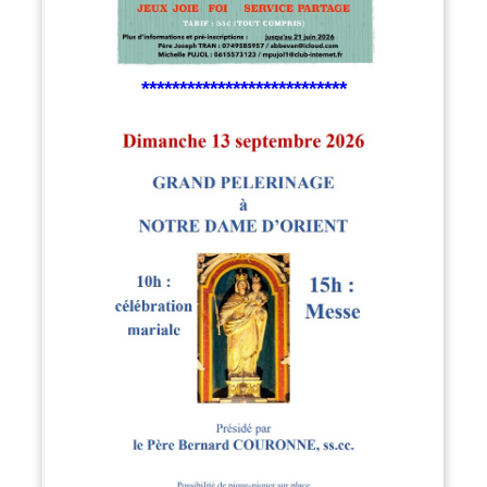
***************************