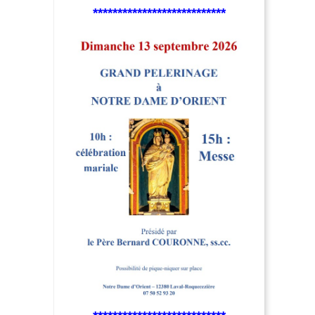
***************************