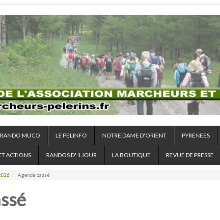
RANDO MUCO
LE PELINFO
NOTRE DAME D'ORIENT
PYRENEES
ET ACTIONS
RANDOS D' 1 JOUR
LA BOUTIQUE
REVUE DE PRESSE
2026
/
Agenda passé
ssé