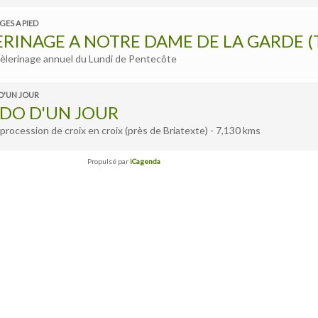
GES A PIED
ERINAGE A NOTRE DAME DE LA GARDE (T
èlerinage annuel du Lundi de Pentecôte
D'UN JOUR
DO D'UN JOUR
rocession de croix en croix (près de Briatexte) - 7,130 kms
Propulsé par
iCagenda