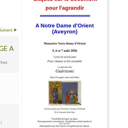
pour l'agrandir
*************************
A Notre Dame d'Orient
Suivant
(Aveyron)
GE A
Chez
 !