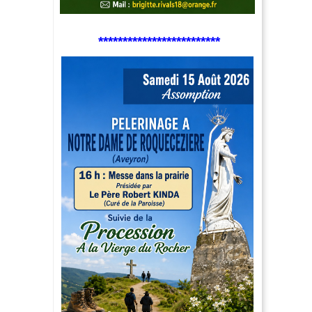
*************************