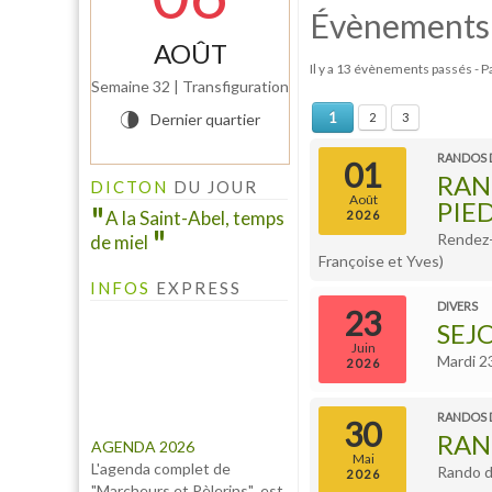
Évènements
AOÛT
Il y a 13 évènements passés
- P
Semaine 32 | Transfiguration
INFO PELINFO
1
Dernier quartier
2
3
U
Le PELINFO N° 109 du 1
juillet 2026 vient de sortir :
RANDOS 
01
RAN
A consulter à la rubrique "LE
DICTON
DU JOUR
Août
PELINFO"...
PIE
A la Saint-Abel, temps
2026
Rendez-
de miel
Françoise et Yves)
INFOS
EXPRESS
DIVERS
23
SEJ
Juin
Mardi 2
2026
AGENDA 2026
L'agenda complet de
RANDOS 
30
RAN
"Marcheurs et Pèlerins" est
Mai
à consulter à l'onglet
Rando d'
2026
"AGENDA 2026" ...