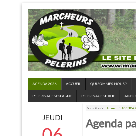
AGENDA 2026
ACCUEIL
QUI SOMMES-NOUS ?
PELERINAGES ESPAGNE
PELERINAGES ITALIE
AIDES 
Vous êtes ici :
Accueil
/
AGENDA 
JEUDI
Agenda pa
06