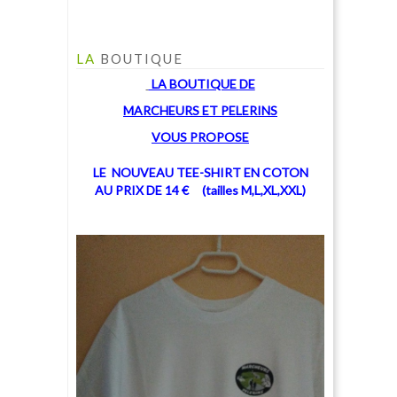
LA
BOUTIQUE
LA BOUTIQUE
DE
MARCHEU
RS ET PELERINS
V
OUS PROPOSE
LE NOUVEAU TEE-SHIRT EN COTON
AU PRIX DE 14 € (tailles M,L,XL,XXL)