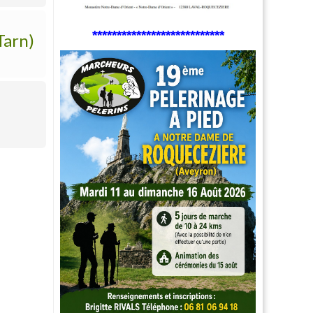
***************************
arn)