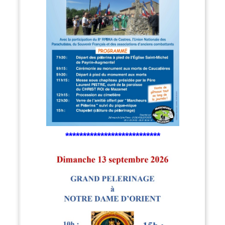
***************************