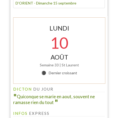
D’ORIENT - Dimanche 15 septembre
LUNDI
10
AOÛT
INFO PELINFO
Semaine 33 | St Laurent
Le PELINFO N° 109 du 1 juillet 2026 vient de sortir : A
consulter à la rubrique "LE PELINFO"...
Dernier croissant
Y
DICTON
DU JOUR
Quiconque se marie en aout, souvent ne
ramasse rien du tout
INFOS
EXPRESS