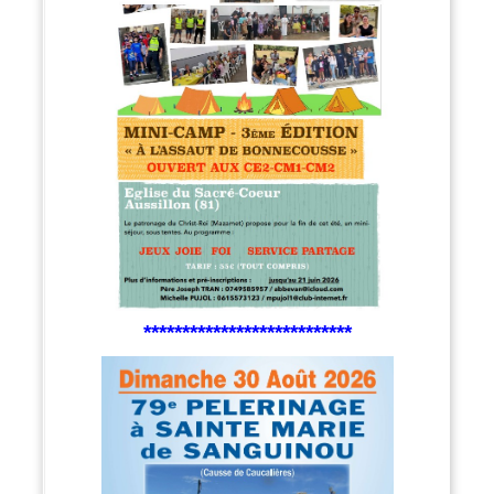
***************************