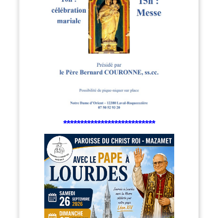
***************************