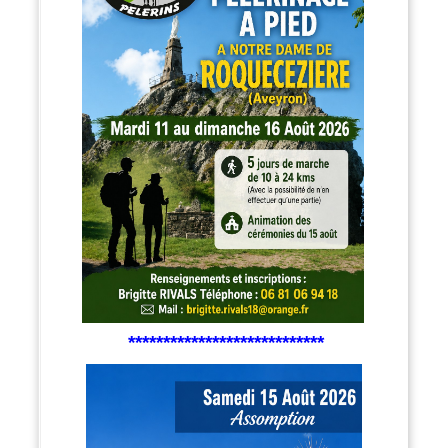
****************************