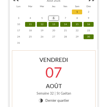
Août 2026
Lun
Mar
Mer
Jeu
Ven
Sam
Dim
1
2
6
3
4
5
7
8
9
10
11
12
13
14
15
16
17
18
19
20
21
22
23
24
25
26
27
28
29
30
31
VENDREDI
07
AOÛT
Semaine 32 | St Gaétan
INFO PELINFO
U
Dernier quartier
Le PELINFO N° 109 du 1 juillet 2026 vient de sortir : A