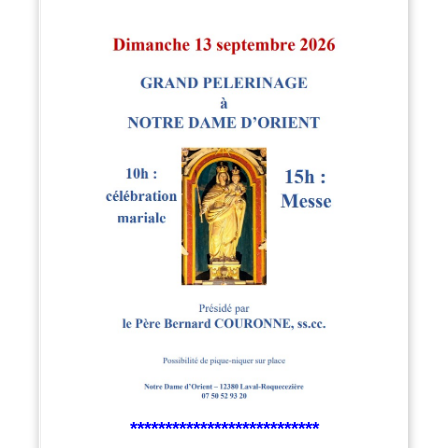
***************************