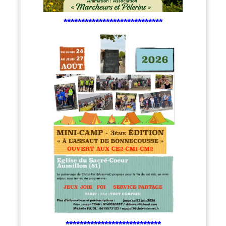
****************************
***************************