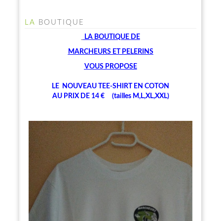
LA
BOUTIQUE
LA BOUTIQUE
DE
MARCHEU
RS ET PELERINS
V
OUS PROPOSE
LE NOUVEAU TEE-SHIRT EN COTON
AU PRIX DE 14 € (tailles M,L,XL,XXL)