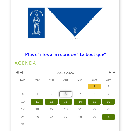
Plus d'infos à la rubrique " La boutique"
Année
Mois
Mois
Année
AGENDA
précédente
précédent
suivant
suivante
Août 2026
Lun
Mar
Mer
Jeu
Ven
Sam
Dim
1
2
6
3
4
5
7
8
9
10
11
12
13
14
15
16
17
18
19
20
21
22
23
24
25
26
27
28
29
30
31