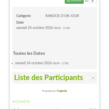
S'inscrire
0
Catégorie
RANDOS D'UN JOUR
Date
samedi 24 octobre 2026
08:00
-
17:00
Toutes les Dates
samedi 24 octobre 2026
08:00 - 17:00
Liste des Participants
Propulsé par
iCagenda
Année
Mois
Mois
Année
AGENDA
précédente
précédent
suivant
suivante