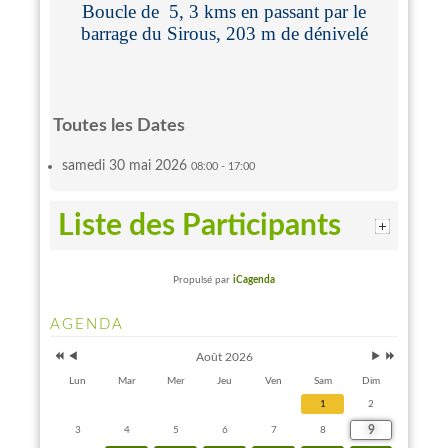
Boucle de 5, 3 kms en passant par le
barrage du Sirous, 203 m de dénivelé
Toutes les Dates
samedi 30 mai 2026
08:00 - 17:00
Liste des Participants
Propulsé par
iCagenda
Année
Mois
Mois
Année
AGENDA
précédente
précédent
suivant
suivante
Août 2026
Lun
Mar
Mer
Jeu
Ven
Sam
Dim
1
2
9
3
4
5
6
7
8