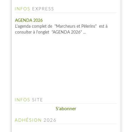
INFOS
EXPRESS
AGENDA 2026
L'agenda complet de "Marcheurs et Pèlerins" est à
consulter à l'onglet "AGENDA 2026" ...
INFO PELINFO
INFOS
SITE
Le PELINFO N° 109 du 1 juillet 2026 vient de sortir : A
consulter à la rubrique "LE PELINFO"...
S'abonner
ADHÉSION
2026