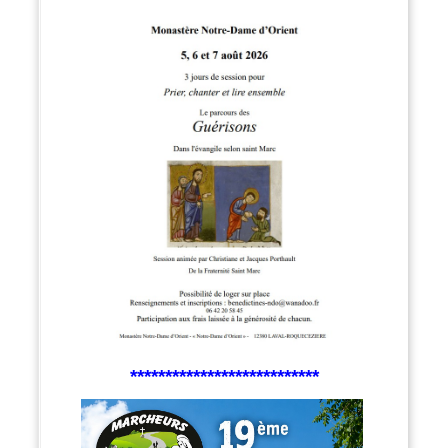
***************************