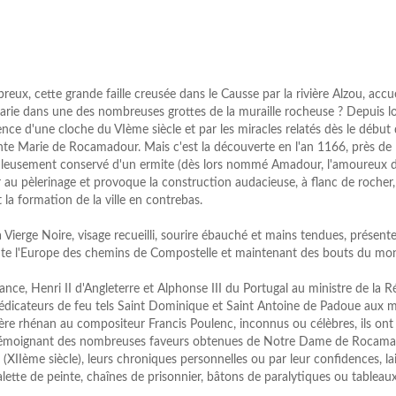
eux, cette grande faille creusée dans le Causse par la rivière Alzou, accuei
 Marie dans une des nombreuses grottes de la muraille rocheuse ? Depuis 
sence d'une cloche du VIème siècle et par les miracles relatés dès le début
nte Marie de Rocamadour. Mais c'est la découverte en l'an 1166, près de
culeusement conservé d'un ermite (dès lors nommé Amadour, l'amoureux 
au pèlerinage et provoque la construction audacieuse, à flanc de rocher,
 la formation de la ville en contrebas.
a Vierge Noire, visage recueilli, sourire ébauché et mains tendues, présente
ute l'Europe des chemins de Compostelle et maintenant des bouts du mo
ance, Henri II d'Angleterre et Alphonse III du Portugal au ministre de la 
dicateurs de feu tels Saint Dominique et Saint Antoine de Padoue aux m
ère rhénan au compositeur Francis Poulenc, inconnus ou célèbres, ils ont
r, témoignant des nombreuses faveurs obtenues de Notre Dame de Rocam
 (XIIème siècle), leurs chroniques personnelles ou par leur confidences, la
ette de peinte, chaînes de prisonnier, bâtons de paralytiques ou tableau