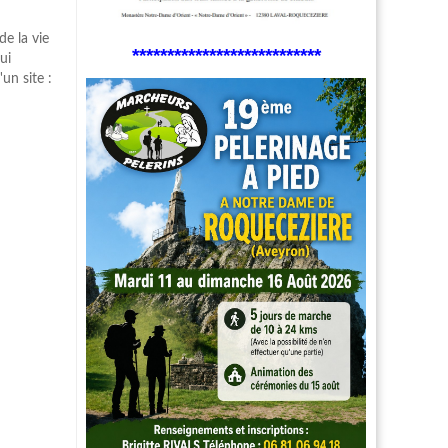
de la vie
***************************
ui
un site :