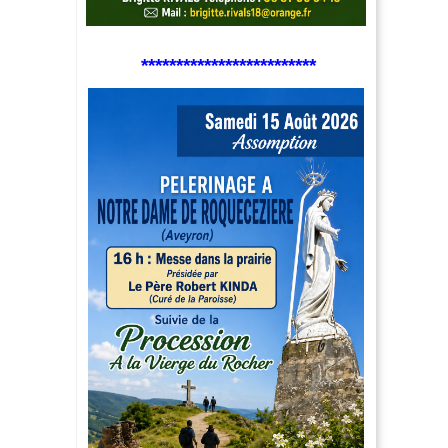
*************************