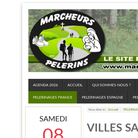
AGENDA 2026
ACCUEIL
QUI SOMMES-NOUS ?
PELERINAGES FRANCE
PELERINAGES ESPAGNE
PE
Vous êtes ici :
Accueil
/
PELERIN
SAMEDI
VILLES S
08