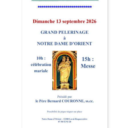
***************************