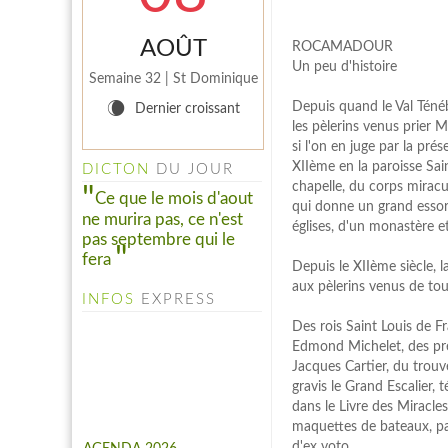
AOÛT
ROCAMADOUR
Un peu d'histoire
Semaine 32 | St Dominique
Depuis quand le Val Ténébr
W
Dernier croissant
les pèlerins venus prier
INFO PELINFO
si l'on en juge par la pré
Le PELINFO N° 109 du 1
XIIème en la paroisse Sai
DICTON
DU JOUR
juillet 2026 vient de sortir : A
chapelle, du corps mira
consulter à la rubrique "LE
Ce que le mois d'aout
qui donne un grand essor 
PELINFO"...
ne murira pas, ce n'est
églises, d'un monastère et
pas septembre qui le
fera
Depuis le XIIème siècle, l
aux pèlerins venus de to
INFOS
EXPRESS
Des rois Saint Louis de Fr
Edmond Michelet, des pré
Jacques Cartier, du trouv
gravis le Grand Escalie
AGENDA 2026
dans le Livre des Miracles
L'agenda complet de
maquettes de bateaux, pal
"Marcheurs et Pèlerins" est
d'ex voto.