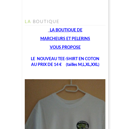
LA
BOUTIQUE
LA BOUTIQUE
DE
MARCHEU
RS ET PELERINS
V
OUS PROPOSE
LE NOUVEAU TEE-SHIRT EN COTON
AU PRIX DE 14 € (tailles M,L,XL,XXL)