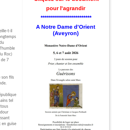
pour l'agrandir
*************************
A Notre Dame d'Orient
lle-t-il
(Aveyron)
longtemps
 du
 l'humble
du Roc)
 de 7
 son fils
nde.
République
ains tel
 tous
adour
issant
x en guise