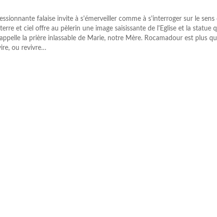
ssionnante falaise invite à s'émerveiller comme à s'interroger sur le sens 
erre et ciel offre au pèlerin une image saisissante de l'Eglise et la statue q
rappelle la prière inlassable de Marie, notre Mère. Rocamadour est plus qu'
ire, ou revivre…