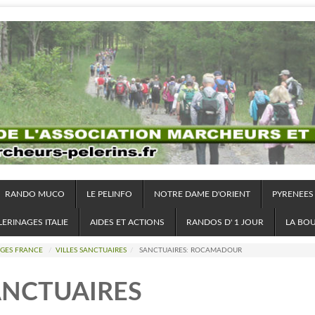
RANDO MUCO
LE PELINFO
NOTRE DAME D'ORIENT
PYRENEES
LERINAGES ITALIE
AIDES ET ACTIONS
RANDOS D' 1 JOUR
LA BO
AGES FRANCE
/
VILLES SANCTUAIRES
/
SANCTUAIRES: ROCAMADOUR
ANCTUAIRES