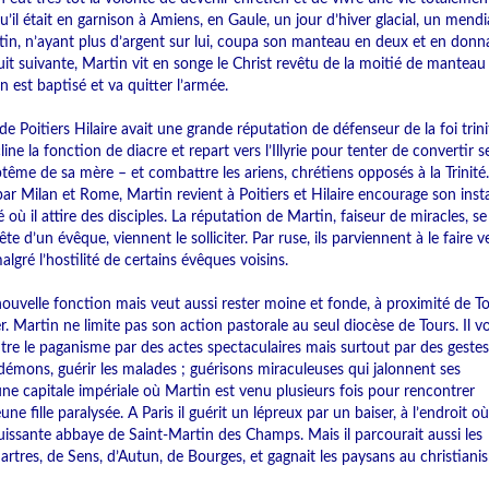
’il était en garnison à Amiens, en Gaule, un jour d’hiver glacial, un mend
tin, n’ayant plus d’argent sur lui, coupa son manteau en deux et en donn
it suivante, Martin vit en songe le Christ revêtu de la moitié de mantea
 est baptisé et va quitter l’armée.
e Poitiers Hilaire avait une grande réputation de défenseur de la foi trinit
line la fonction de diacre et repart vers l’Illyrie pour tenter de convertir s
aptême de sa mère – et combattre les ariens, chrétiens opposés à la Trinité
ar Milan et Rome, Martin revient à Poitiers et Hilaire encourage son insta
où il attire des disciples. La réputation de Martin, faiseur de miracles, s
e d’un évêque, viennent le solliciter. Par ruse, ils parviennent à le faire v
algré l’hostilité de certains évêques voisins.
uvelle fonction mais veut aussi rester moine et fonde, à proximité de To
Martin ne limite pas son action pastorale au seul diocèse de Tours. Il v
ontre le paganisme par des actes spectaculaires mais surtout par des geste
 démons, guérir les malades ; guérisons miraculeuses qui jalonnent ses
ne capitale impériale où Martin est venu plusieurs fois pour rencontrer
eune fille paralysée. A Paris il guérit un lépreux par un baiser, à l’endroit où
 puissante abbaye de Saint-Martin des Champs. Mais il parcourait aussi les
tres, de Sens, d’Autun, de Bourges, et gagnait les paysans au christianis