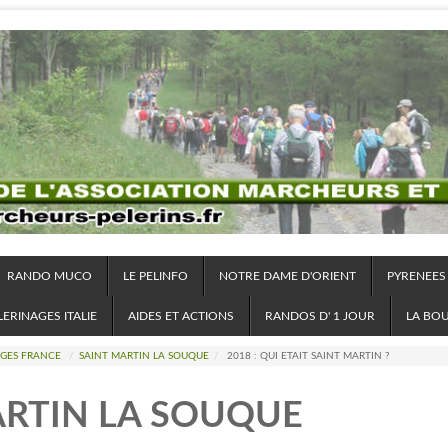
RANDO MUCO
LE PELINFO
NOTRE DAME D'ORIENT
PYRENEES
LERINAGES ITALIE
AIDES ET ACTIONS
RANDOS D' 1 JOUR
LA BO
AGES FRANCE
/
SAINT MARTIN LA SOUQUE
/
2018 : QUI ETAIT SAINT MARTIN ?
ARTIN LA SOUQUE