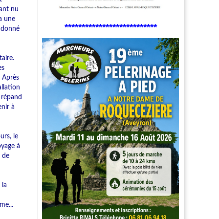
iant nu
a une
***************************
u donné
aire.
es
. Après
llation
e répand
enir à
urs, le
oyage à
s de
 la
me...