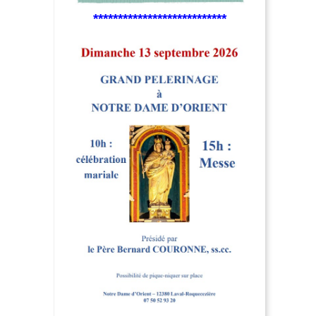
***************************