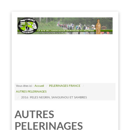
EXPOSE FRAMEWORK FOR JOOMLA 2.5 AND 3.0+
Vous êtes ici :
Accueil
/
PELERINAGES FRANCE
/
AUTRES PELERINAGES
/
2016: PELES NEGRIN, SANGUINOU ET SAMBRES
AUTRES
PELERINAGES