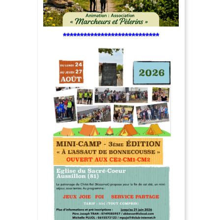
****************************