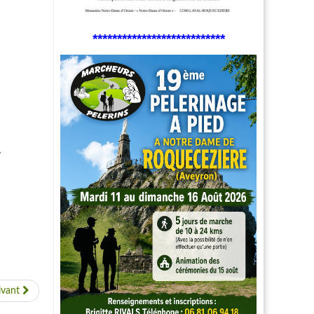
***************************
.
ivant