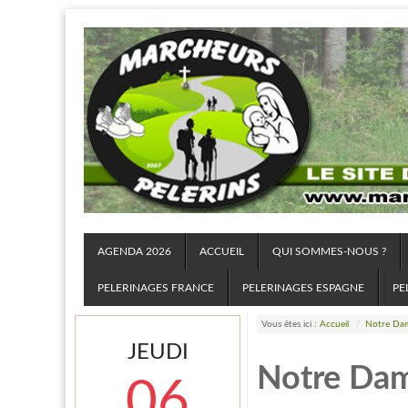
AGENDA 2026
ACCUEIL
QUI SOMMES-NOUS ?
PELERINAGES FRANCE
PELERINAGES ESPAGNE
PE
Vous êtes ici :
Accueil
/
Notre Dam
JEUDI
Notre Dam
06