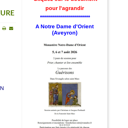
pour l'agrandir
EURE
*************************
A Notre Dame d'Orient
(Aveyron)
Imprimer
E-
mail
ON