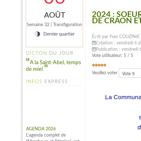
2024 : SOE
AOÛT
DE CRAON E
Semaine 32 | Transfiguration
INFO PELINFO
T
Dernier quartier
Le PELINFO N° 109 du 1
Écrit par Yves COUZINIE
juillet 2026 vient de sortir : A
Création : vendredi 6
consulter à la rubrique "LE
Publication : vendred
DICTON
DU JOUR
PELINFO"...
Vote utilisateur:
5
/
5
A la Saint-Abel, temps
de miel
Veuillez voter
INFOS
EXPRESS
La Communau
AGENDA 2026
L'agenda complet de
"Marcheurs et Pèlerins" est
d
à consulter à l'onglet
"AGENDA 2026" ...