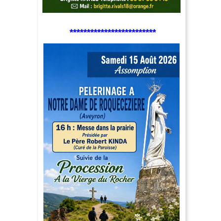
*************************