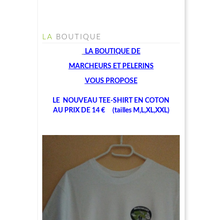
LA
BOUTIQUE
LA BOUTIQUE
DE
MARCHEU
RS ET PELERINS
V
OUS PROPOSE
LE NOUVEAU TEE-SHIRT EN COTON
AU PRIX DE 14 € (tailles M,L,XL,XXL)