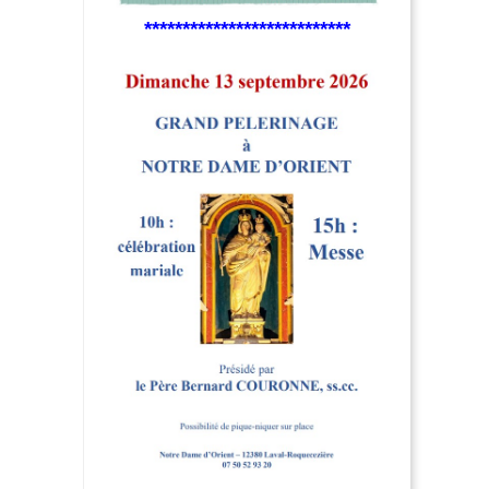
***************************