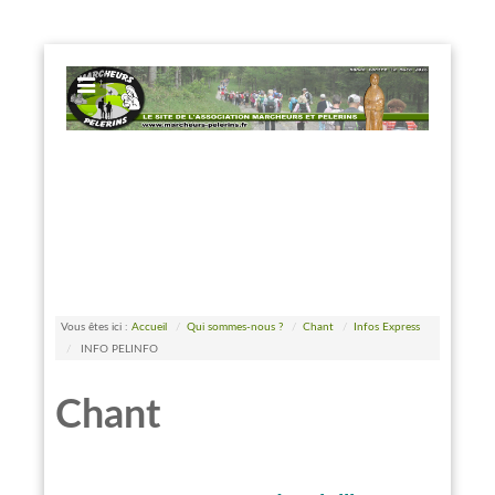
EXPOSE FRAMEWORK FOR JOOMLA 2.5 AND 3.0+
Vous êtes ici :
Accueil
/
Qui sommes-nous ?
/
Chant
/
Infos Express
/
INFO PELINFO
Chant