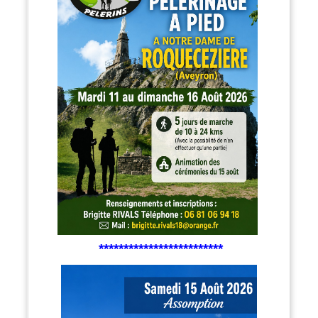
*************************