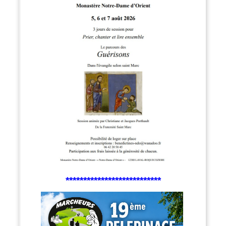
***************************