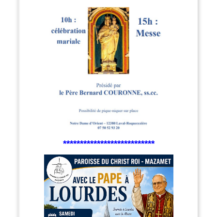
***************************