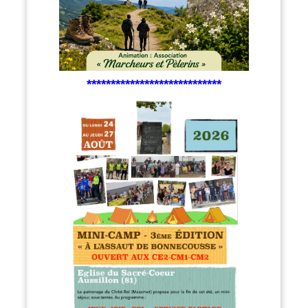
****************************