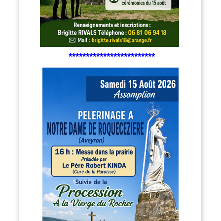
*************************