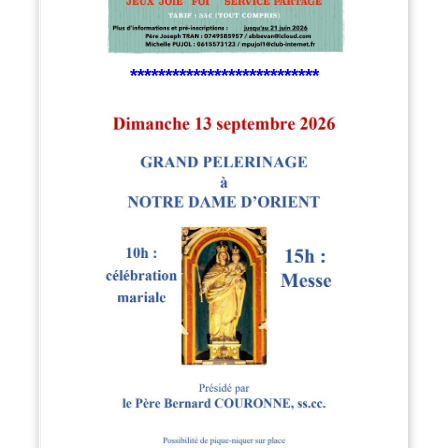
***************************