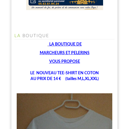
LA
BOUTIQUE
LA BOUTIQUE
DE
MARCHEU
RS ET PELERINS
V
OUS PROPOSE
LE NOUVEAU TEE-SHIRT EN COTON
AU PRIX DE 14 € (tailles M,L,XL,XXL)