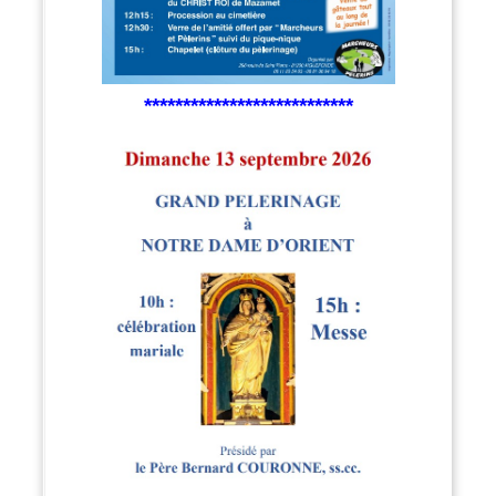
***************************