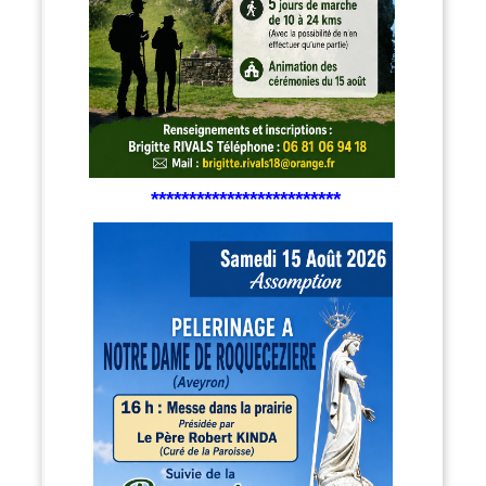
*************************