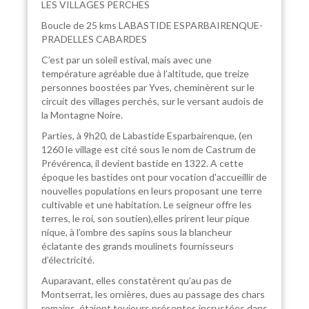
LES VILLAGES PERCHES
Boucle de 25 kms LABASTIDE ESPARBAIRENQUE-
PRADELLES CABARDES
C’est par un soleil estival, mais avec une
température agréable due à l’altitude, que treize
personnes boostées par Yves, cheminèrent sur le
circuit des villages perchés, sur le versant audois de
la Montagne Noire.
Parties, à 9h20, de Labastide Esparbairenque, (en
1260 le village est cité sous le nom de Castrum de
Prévérenca, il devient bastide en 1322. A cette
époque les bastides ont pour vocation d'accueillir de
nouvelles populations en leurs proposant une terre
cultivable et une habitation. Le seigneur offre les
terres, le roi, son soutien),elles prirent leur pique
nique, à l’ombre des sapins sous la blancheur
éclatante des grands moulinets fournisseurs
d’électricité.
Auparavant, elles constatèrent qu’au pas de
Montserrat, les ornières, dues au passage des chars
romains, étaient toujours présentes incrustées dans