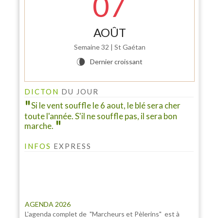
07
AOÛT
Semaine 32 | St Gaétan
INFO PELINFO
Dernier croissant
V
Le PELINFO N° 109 du 1 juillet 2026 vient de sortir : A
consulter à la rubrique "LE PELINFO"...
DICTON
DU JOUR
Si le vent souffle le 6 aout, le blé sera cher
toute l'année. S'il ne souffle pas, il sera bon
marche.
INFOS
EXPRESS
AGENDA 2026
L'agenda complet de "Marcheurs et Pèlerins" est à
consulter à l'onglet "AGENDA 2026" ...