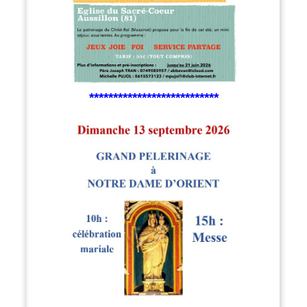
***************************