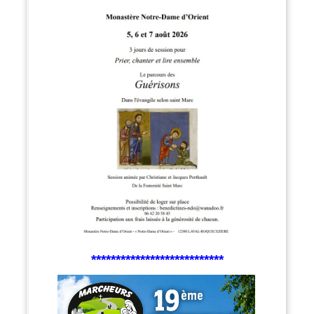
***************************