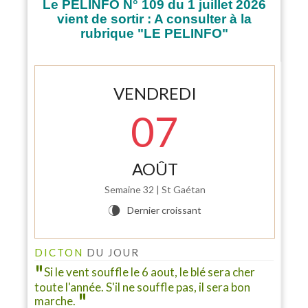
Le PELINFO N° 109 du 1 juillet 2026
vient de sortir : A consulter à la
rubrique "LE PELINFO"
VENDREDI
07
AOÛT
Semaine 32 | St Gaétan
Dernier croissant
V
INFO PELINFO
Le PELINFO N° 109 du 1 juillet 2026 vient de sortir : A
consulter à la rubrique "LE PELINFO"...
DICTON
DU JOUR
Si le vent souffle le 6 aout, le blé sera cher
toute l'année. S'il ne souffle pas, il sera bon
marche.