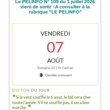
Le PELINFO N° 109 du 1 juillet 2026
vient de sortir : A consulter à la
rubrique "LE PELINFO"
VENDREDI
07
AOÛT
Semaine 32 | St Gaétan
INFO PELINFO
Dernier croissant
V
Le PELINFO N° 109 du 1 juillet 2026 vient de sortir : A
consulter à la rubrique "LE PELINFO"...
DICTON
DU JOUR
Si le vent souffle le 6 aout, le blé sera cher
toute l'année. S'il ne souffle pas, il sera bon
marche.