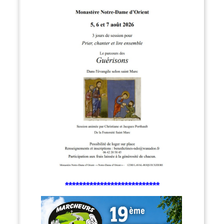
***************************