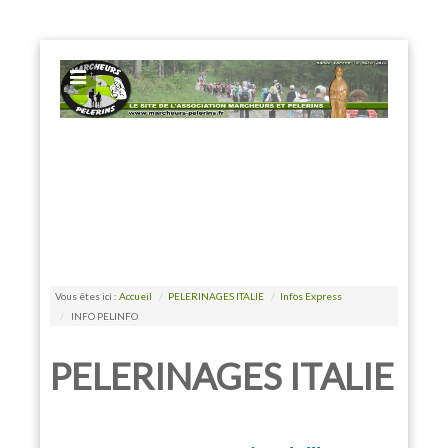
EXPOSE FRAMEWORK FOR JOOMLA 2.5 AND 3.0+
Vous êtes ici :
Accueil
/
PELERINAGES ITALIE
/
Infos Express
/
INFO PELINFO
PELERINAGES ITALIE