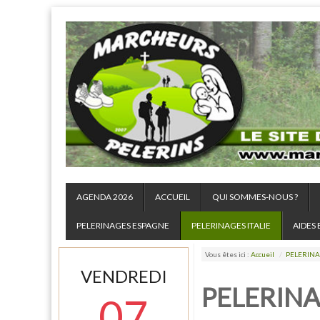
AGENDA 2026
ACCUEIL
QUI SOMMES-NOUS ?
PELERINAGES ESPAGNE
PELERINAGES ITALIE
AIDES 
Vous êtes ici :
Accueil
/
PELERINAG
VENDREDI
PELERINA
07