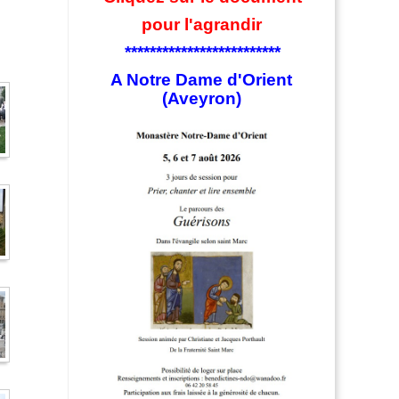
pour l'agrandir
*************************
A Notre Dame d'Orient
(Aveyron)