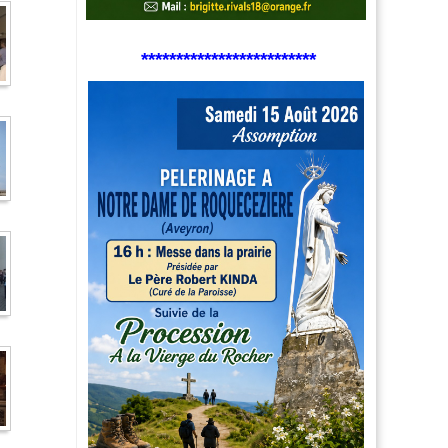
*************************