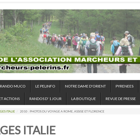
RANDO MUCO
LE PELINFO
NOTRE DAME D'ORIENT
PYRENEES
ET ACTIONS
RANDOS D' 1 JOUR
LA BOUTIQUE
REVUE DE PRESSE
ES ITALIE
/
2010 : PHOTOS DU VOYAGE A ROME, ASSISE ET FLORENCE
GES ITALIE