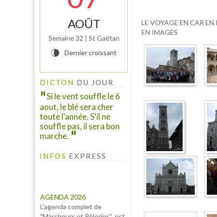
AOÛT
LE VOYAGE EN CAR EN 
EN IMAGES
Semaine 32 | St Gaétan
Dernier croissant
V
DICTON
DU JOUR
Si le vent souffle le 6
aout, le blé sera cher
toute l'année. S'il ne
souffle pas, il sera bon
marche.
INFOS
EXPRESS
AGENDA 2026
L'agenda complet de
"Marcheurs et Pèlerins" est
à consulter à l'onglet
"AGENDA 2026" ...