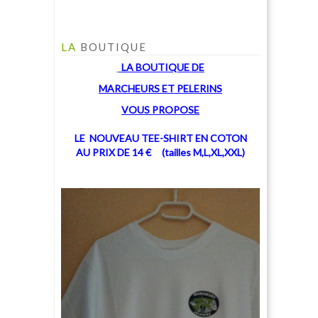
LA
BOUTIQUE
LA BOUTIQUE
DE
MARCHEU
RS ET PELERINS
V
OUS PROPOSE
LE NOUVEAU TEE-SHIRT EN COTON
AU PRIX DE 14 € (tailles M,L,XL,XXL)