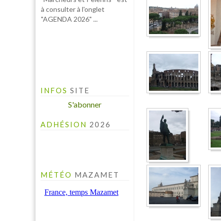
INFO PELINFO
INFOS
SITE
Le PELINFO N° 109 du 1
juillet 2026 vient de sortir :
S'abonner
A consulter à la rubrique "LE
PELINFO"...
ADHÉSION
2026
MÉTÉO
MAZAMET