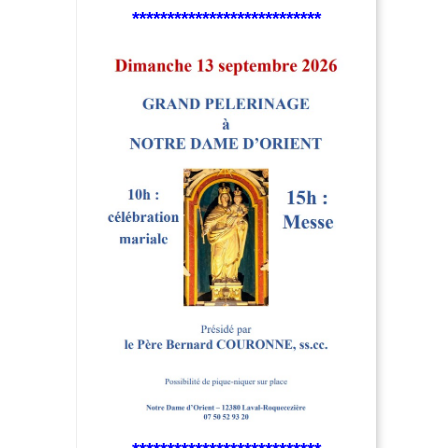
***************************