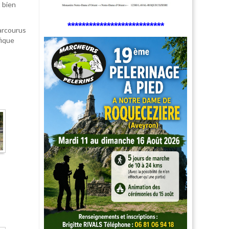
 bien
***************************
arcourus
fique