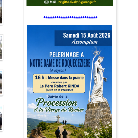
*************************