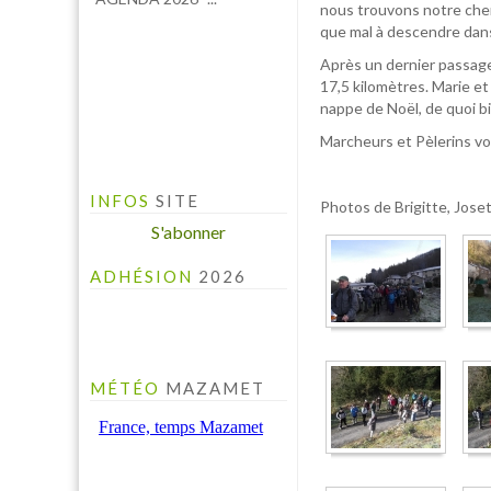
nous trouvons notre chemi
que mal à descendre dans
Après un dernier passage
17,5 kilomètres. Marie e
nappe de Noël, de quoi bi
Marcheurs et Pèlerins vo
INFO PELINFO
INFOS
SITE
Le PELINFO N° 109 du 1
Photos de Brigitte, Joset
juillet 2026 vient de sortir :
S'abonner
A consulter à la rubrique "LE
PELINFO"...
ADHÉSION
2026
MÉTÉO
MAZAMET