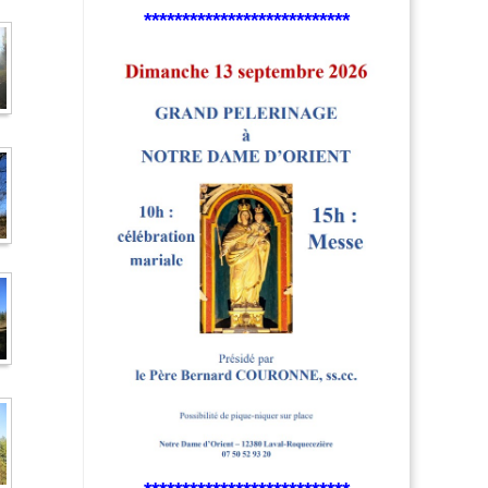
***************************