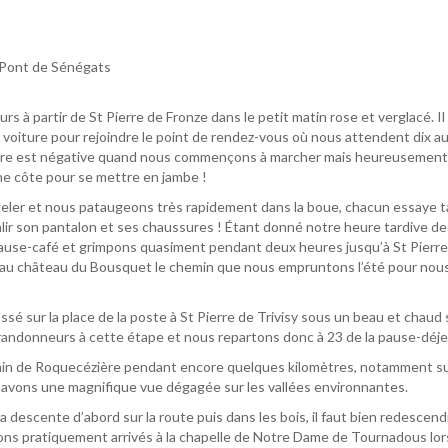
 Pont de Sénégats
à partir de St Pierre de Fronze dans le petit matin rose et verglacé. Il
 voiture pour rejoindre le point de rendez-vous où nous attendent dix a
ure est négative quand nous commençons à marcher mais heureusement
e côte pour se mettre en jambe !
eler et nous pataugeons très rapidement dans la boue, chacun essaye t
alir son pantalon et ses chaussures ! Étant donné notre heure tardive de
ause-café et grimpons quasiment pendant deux heures jusqu’à St Pierre
s au château du Bousquet le chemin que nous empruntons l’été pour nou
é sur la place de la poste à St Pierre de Trivisy sous un beau et chaud s
andonneurs à cette étape et nous repartons donc à 23 de la pause-déje
in de Roquecézière pendant encore quelques kilomètres, notamment s
 avons une magnifique vue dégagée sur les vallées environnantes.
descente d’abord sur la route puis dans les bois, il faut bien redescend
ions pratiquement arrivés à la chapelle de Notre Dame de Tournadous lo