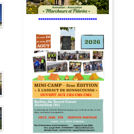
****************************