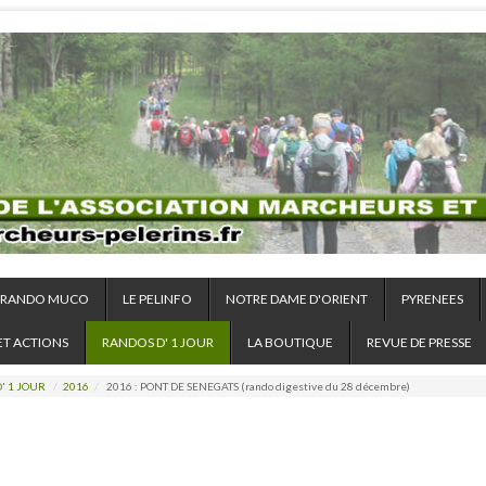
RANDO MUCO
LE PELINFO
NOTRE DAME D'ORIENT
PYRENEES
ET ACTIONS
RANDOS D' 1 JOUR
LA BOUTIQUE
REVUE DE PRESSE
' 1 JOUR
/
2016
/
2016 : PONT DE SENEGATS (rando digestive du 28 décembre)