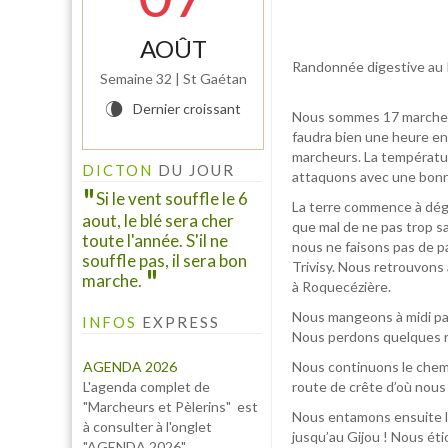
AOÛT
Randonnée digestive au
Semaine 32 | St Gaétan
Dernier croissant
V
Nous sommes 17 marcheurs 
faudra bien une heure en
marcheurs. La températ
DICTON
DU JOUR
attaquons avec une bonn
Si le vent souffle le 6
La terre commence à dég
aout, le blé sera cher
que mal de ne pas trop s
toute l'année. S'il ne
nous ne faisons pas de p
souffle pas, il sera bon
Trivisy. Nous retrouvon
marche.
à Roquecézière.
Nous mangeons à midi pass
INFOS
EXPRESS
Nous perdons quelques r
AGENDA 2026
Nous continuons le chem
L'agenda complet de
route de crête d’où nous
"Marcheurs et Pèlerins" est
Nous entamons ensuite la 
à consulter à l'onglet
jusqu’au Gijou ! Nous ét
"AGENDA 2026" ...