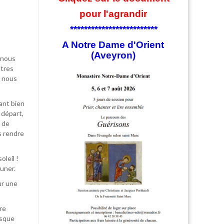
pour l'agrandir
*************************
A Notre Dame d'Orient
(Aveyron)
 nous
utres
 nous
ant bien
 départ,
 de
s rendre
oleil !
uner.
ur une
re
rsque