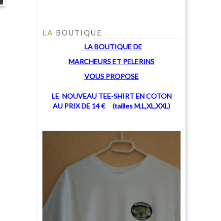
LA
BOUTIQUE
LA BOUTIQUE
DE
MARCHEU
RS ET PELERINS
V
OUS PROPOSE
LE NOUVEAU TEE-SHIRT EN COTON
AU PRIX DE 14 € (tailles M,L,XL,XXL)