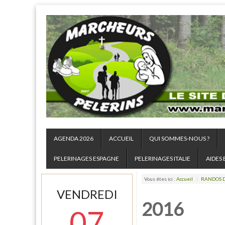
AGENDA 2026
ACCUEIL
QUI SOMMES-NOUS ?
PELERINAGES ESPAGNE
PELERINAGES ITALIE
AIDES 
Vous êtes ici :
Accueil
/
RANDOS D
VENDREDI
2016
07